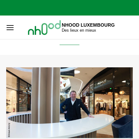
Accueil
Actualités
NHOOD LUXEMBOURG
ACTUALITÉS
Des lieux en mieux
Menu
principal
Rechercher
Lancer
sur
la
le
recher
site